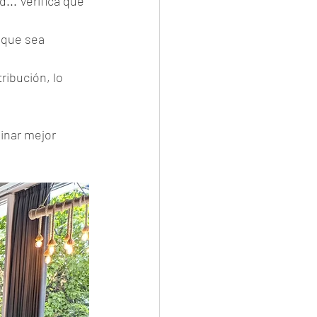
... Verifica qué 
 que sea 
ribución, lo 
ginar mejor 