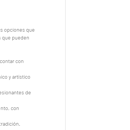
as opciones que 
as que pueden 
contar con 
co y artístico 
resionantes de 
ento, con 
radición.