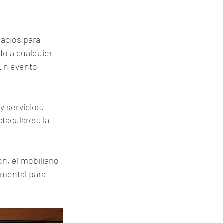
pacios para 
o a cualquier 
 un evento 
 servicios. 
taculares, la 
, el mobiliario 
amental para 