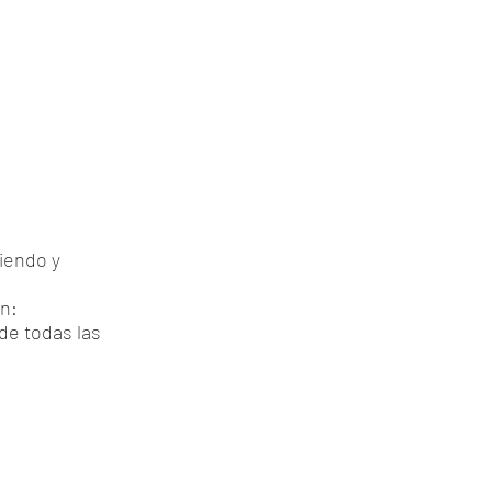
diendo y
ón:
 de todas las