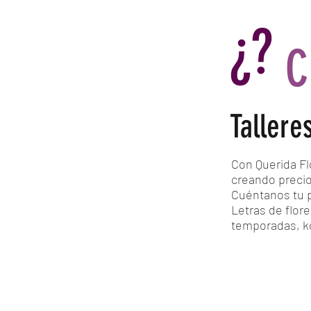
¿?
C
Tallere
Con Querida Fl
creando precio
Cuéntanos tu p
Letras de flore
temporadas, k