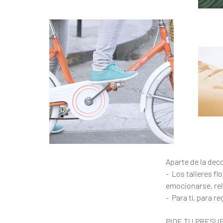
Aparte de la dec
-  Los talleres f
emocionarse, rel
-  Para tí, para 
PIDE TU PRESU