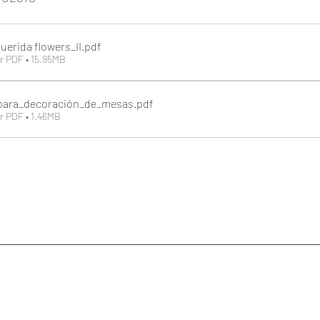
uerida flowers_II
.pdf
r PDF • 15.95MB
para_decoración_de_mesas
.pdf
r PDF • 1.46MB