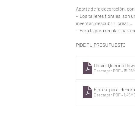
Aparte de la decoración, con
-  Los talleres florales  son
inventar, descubrir, crear…
-  Para tí, para regalar, par
PIDE TU PRESUPUESTO
Dosier Querida flowe
Descargar PDF • 15.95
Flores_para_decor
Descargar PDF • 1.46M