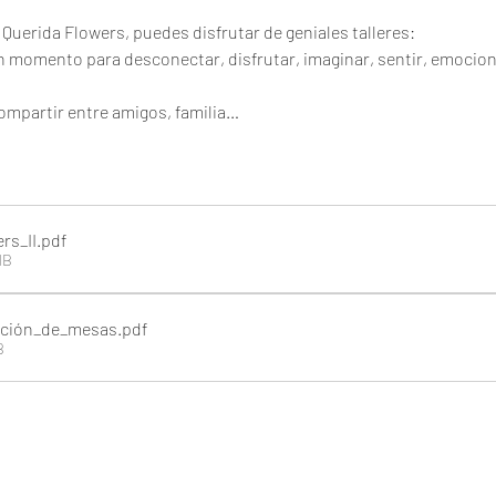
 Querida Flowers, puedes disfrutar de geniales talleres:
 un momento para desconectar, disfrutar, imaginar, sentir, emociona
a compartir entre amigos, familia…
rs_II
.pdf
MB
ación_de_mesas
.pdf
B